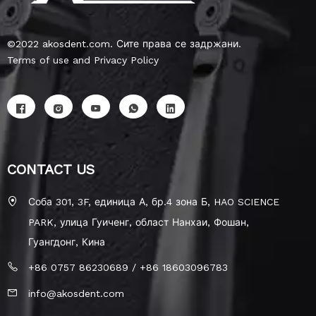
©2022 akosdent.com. Сите права се задржани.
Terms of use and Privacy Policy
CONTACT US
Соба 301, 3F, единица А, бр.4 зона Б, HAO SCIENCE
PARK, улица Гуиченг, област Нанхаи, Фошан,
Гуангдонг, Кина
+86 0757 86230689 / +86 18603096783
info@akosdent.com