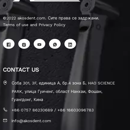
©2022 akosdent.com. Сите права се задржани.
Terms of use and Privacy Policy
CONTACT US
Соба 301, 3F, единица А, бр.4 зона Б, HAO SCIENCE
PARK, улица Гуиченг, област Нанхаи, Фошан,
Гуангдонг, Кина
+86 0757 86230689 / +86 18603096783
info@akosdent.com