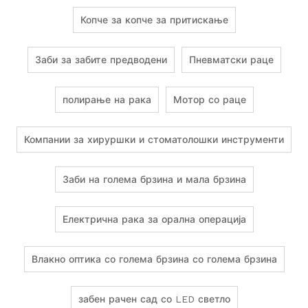
Копче за копче за притискање
Заби за забите предводени
Пневматски раце
полирање на рака
Мотор со раце
Компании за хируршки и стоматолошки инструменти
Заби на голема брзина и мала брзина
Електрична рака за орална операција
Влакно оптика со голема брзина со голема брзина
забен рачен сад со LED светло