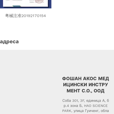
粤械注准20192170154
адреса
ФОШАН АКОС МЕД
ИЦИНСКИ ИНСТРУ
МЕНТ С.О., ООД
Соба 301, 3F, единица А, б
р.4 зона Б, HAO SCIENCE
PARK, улица Гуиченг, обла