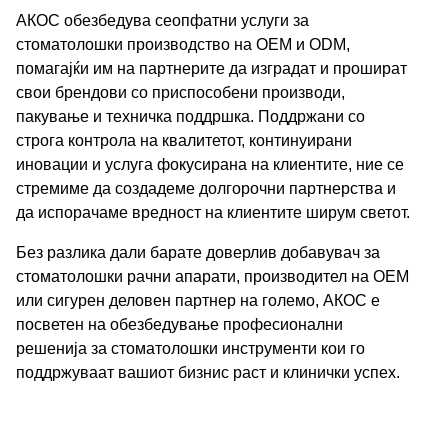
АКОС обезбедува сеопфатни услуги за
стоматолошки производство на OEM и ODM,
помагајќи им на партнерите да изградат и прошират
свои брендови со приспособени производи,
пакување и техничка поддршка. Поддржани со
строга контрола на квалитетот, континуирани
иновации и услуга фокусирана на клиентите, ние се
стремиме да создадеме долгорочни партнерства и
да испорачаме вредност на клиентите ширум светот.
Без разлика дали барате доверлив добавувач за
стоматолошки рачни апарати, производител на OEM
или сигурен деловен партнер на големо, АКОС е
посветен на обезбедување професионални
решенија за стоматолошки инструменти кои го
поддржуваат вашиот бизнис раст и клинички успех.