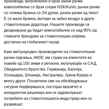
производи, вклучително и брзи забни рачки
компатибилни со брзи спојки NSK/KaVo, рачни рачки
со голема брзина со 2/4 дупки, рачни рачки од типот
Е со мала брзина, мотори за забен воздух и други
стоматолошки додатоци. Нашите производи се
дизајнирани да бидат компатибилни со над 90% од
главните брендови за стоматолошка опрема
достапни на глобалниот пазар.
Како меѓународен производител на стоматолошки
рачни парчиња, АКОС им служи на клиентите во
повеќе од 100 земји и региони, вклучувајќи ги САД,
Обединетото Кралство, Германија, Белгија,
Холандија, Шпанија, Австралија, Јужна Кореја и
многу други. Посветени сме на обезбедување
сигурни перформанси, постојан квалитет и
конкурентни решенија кои ги задоволуваат
потребите на стоматолошката индустрија кои се
развиваат.