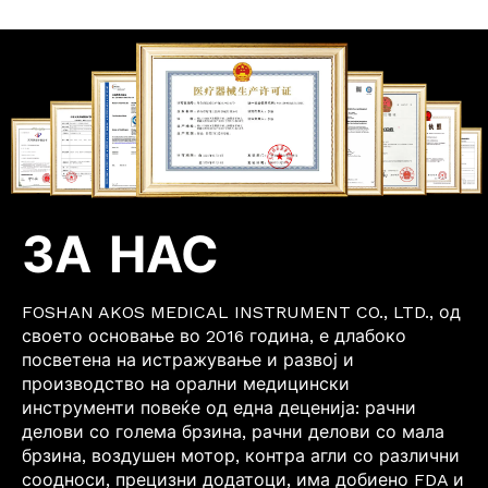
ЗА НАС
FOSHAN AKOS MEDICAL INSTRUMENT CO., LTD., од
своето основање во 2016 година, е длабоко
посветена на истражување и развој и
производство на орални медицински
инструменти повеќе од една деценија: рачни
делови со голема брзина, рачни делови со мала
брзина, воздушен мотор, контра агли со различни
соодноси, прецизни додатоци, има добиено FDA и