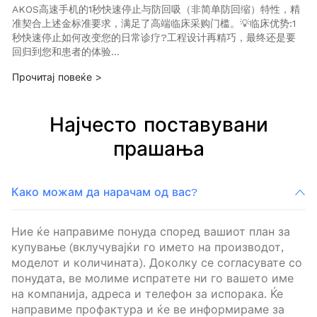
AKOS高速手机的1秒快速停止与防回吸（非简单防回缩）特性，精
准契合上述金标准要求，满足了高端临床采购门槛。💡临床优势:1
秒快速停止如何改变您的日常诊疗?工程设计再精巧，最终还是要
回归到您和患者的体验…
Прочитај повеќе >
Најчесто поставувани
прашања
Како можам да нарачам од вас?
Ние ќе направиме понуда според вашиот план за
купување (вклучувајќи го името на производот,
моделот и количината). Доколку се согласувате со
понудата, ве молиме испратете ни го вашето име
на компанија, адреса и телефон за испорака. Ќе
направиме профактура и ќе ве информираме за