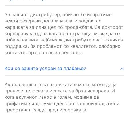
За нашиот дистрибутер, обично ќе испратиме
некои резервни делови и алати заедно со
нарачката за идна цел по продажбата. За докторот
кој нарачува од нашата веб-страница, може да го
побара нашиот најблизок дистрибутер за техничка
поддршка. За проблемот со квалитетот, слободно
контактирајте со нас за решение.
Кои се вашите услови за плаќање?
Ако количината на нарачката е мала, може да ја
пренесе целосната исплата за брза испорака. И
кога вкупниот износ е голем, можеме да
прифатиме и делумен депозит за производство и
преостанат салдо пред испораката.