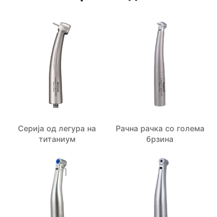
Серија од легура на
Рачна рачка со голема
титаниум
брзина